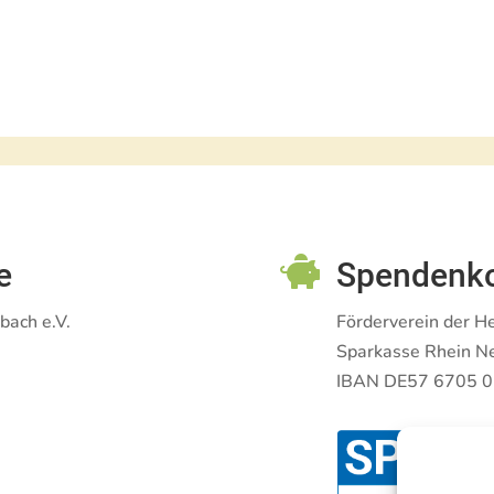

e
Spendenk
bach e.V.
Förderverein der H
Sparkasse Rhein N
IBAN DE57 6705 0