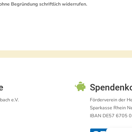
t ohne Begründung schriftlich widerrufen.

e
Spendenk
bach e.V.
Förderverein der H
Sparkasse Rhein N
IBAN DE57 6705 0